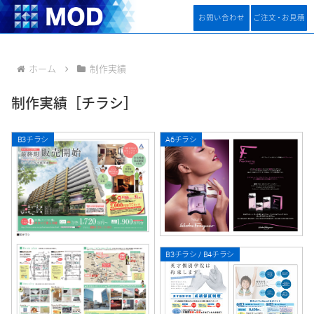
お問い合わせ
ご注
文
・
お見積
ホーム
制作実績
制作実績［チラシ］
B3チラシ
A6チラシ
B3チラシ / B4チラシ