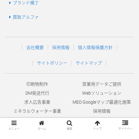
ブランド横丁
買取アルファ
会社概要
採用情報
個人情報保護方針
サイトポリシー
サイトマップ
印刷物制作
営業用データご提供
DM発送代行
Webソリューション
求人広告事業
MEO Googleマップ最適化施策
ミネラルウォーター事業
採用情報
水道修理事業
© 2004-2026 MOD Co.,Ltd.
メニュー
ホーム
検索
トップ
サイドバー